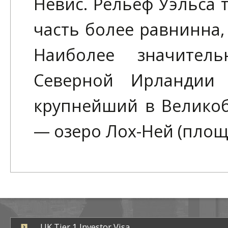
Невис. Рельеф Уэльса 
часть более равнинна,
Наиболее значител
Северной Ирландии
крупнейший в Велико
— озеро Лох-Ней (площ
UK Tier 1 Investor Visa